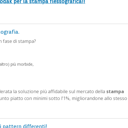
 Kodak per la stampa flessografica!
!
sografia.
in fase di stampa?
altro) più morbide,
rata la soluzione più affidabile sul mercato della
stampa
punto piatto con minimi sotto l’1%, migliorandone allo stesso
 pattern differenti!