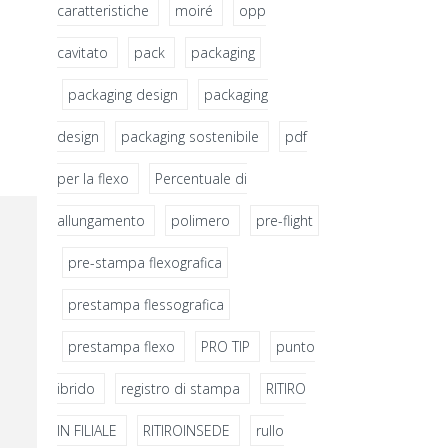
caratteristiche
moiré
opp
cavitato
pack
packaging
packaging design
packaging
design​
packaging sostenibile
pdf
per la flexo
Percentuale di
allungamento
polimero
pre-flight
pre-stampa flexografica
prestampa flessografica
prestampa flexo
PRO TIP
punto
ibrido
registro di stampa
RITIRO
IN FILIALE
RITIROINSEDE
rullo