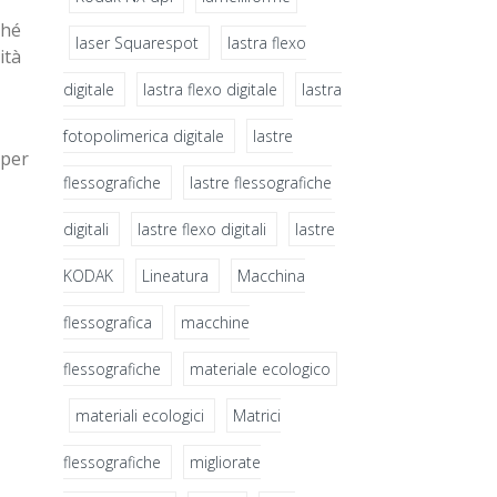
ché
laser Squarespot
lastra flexo
ità
digitale
lastra flexo digitale​
lastra
fotopolimerica digitale
lastre
 per
flessografiche
lastre flessografiche
digitali
lastre flexo digitali
lastre
KODAK
Lineatura
Macchina
flessografica
macchine
flessografiche
materiale ecologico
materiali ecologici
Matrici
flessografiche
migliorate