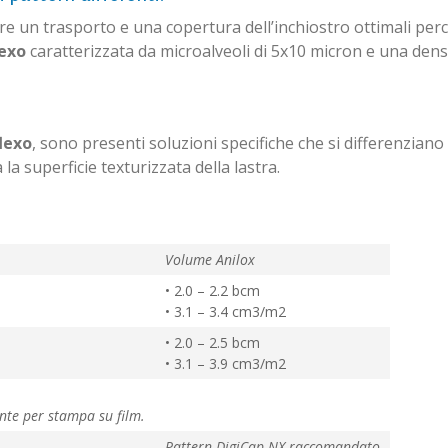
re un trasporto e una copertura dell’inchiostro ottimali per
lexo
caratterizzata da microalveoli di 5x10 micron e una dens
lexo
, sono presenti soluzioni specifiche che si differenziano
la superficie texturizzata della lastra.
Volume Anilox
• 2.0 – 2.2 bcm
• 3.1 – 3.4 cm3/m2
• 2.0 – 2.5 bcm
• 3.1 – 3.9 cm3/m2
ente per stampa su film.
Pattern DigiCap NX raccomandato