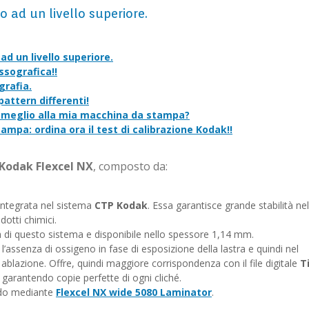
o ad un livello superiore.
ad un livello superiore.
essografica!
!
grafia.
pattern differenti!
 meglio alla mia macchina da stampa?
 stampa:
ordina ora il test di calibrazione Kodak!
!
Kodak Flexcel NX
, composto da:
ntegrata nel sistema
CTP Kodak
. Essa garantisce grande stabilità nel
dotti chimici.
a di questo sistema e disponibile nello spessore 1,14 mm.
 l’assenza di ossigeno in fase di esposizione della lastra e quindi nel
di ablazione. Offre, quindi maggiore corrispondenza con il file digitale
Ti
garantendo copie perfette di ogni cliché.
eddo mediante
Flexcel NX wide 5080 Laminator
.