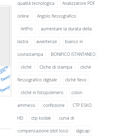
qualità tecnologica
Analizzatore PDF
online
Angolo flessografico
ArtPro
aumentare la durata della
lastra
avvertenze
bianco in
sovrastampa
BONIFICO ISTANTANEO
cliché
Cliche di stampa
cliché
flessografico digitale
clichè flexo
clichè in fotopolimero
colori
ammessi
confezione
CTP ESKO
HD
ctp kodak
curva di
compensazione (dot loss)
digicap