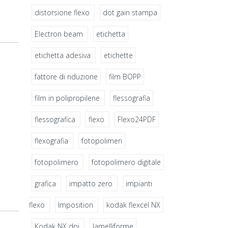
distorsione flexo
dot gain stampa
Electron beam
etichetta
etichetta adesiva
etichette
fattore di riduzione​
film BOPP
film in polipropilene
flessografia
flessografica
flexo
Flexo24PDF
flexografia
fotopolimeri
fotopolimero
fotopolimero digitale
grafica
impatto zero
impianti
flexo
Imposition
kodak flexcel NX
Kodak NX dpi
lamelliforme