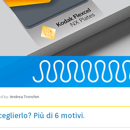
ed by:
Andrea Tronchin
ceglierlo? Più di 6 motivi.