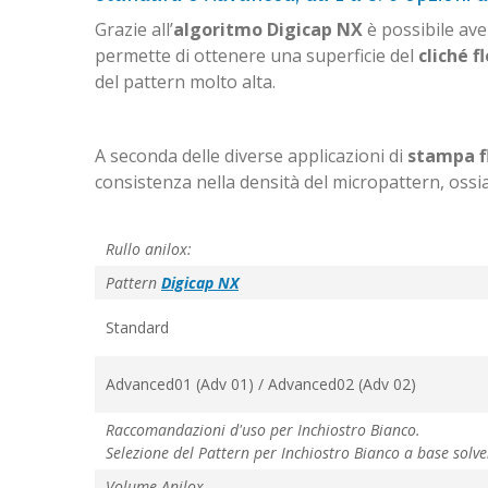
Grazie all’
algoritmo Digicap NX
è possibile ave
permette di ottenere una superficie del
cliché f
del pattern molto alta.
A seconda delle diverse applicazioni di
stampa f
consistenza nella densità del micropattern, ossia 
Rullo anilox:
Pattern
Digicap NX
Standard
Advanced01 (Adv 01) / Advanced02 (Adv 02)
Raccomandazioni d'uso per Inchiostro Bianco.
Selezione del Pattern per Inchiostro Bianco a base solv
Volume Anilox