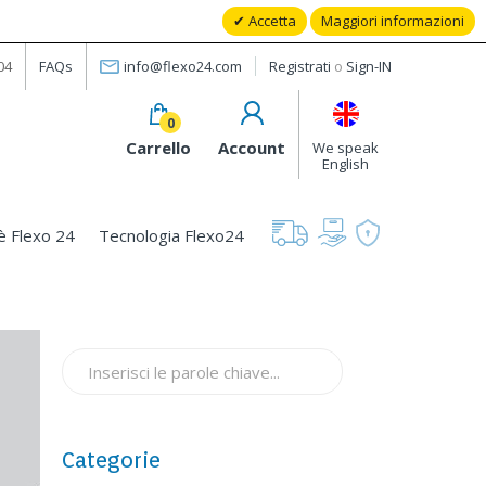
Accetta
Maggiori informazioni
04
FAQs
info@flexo24.com
Registrati
o
Sign-IN
0
Carrello
Account
We speak
English
è Flexo 24
Tecnologia Flexo24
Categorie