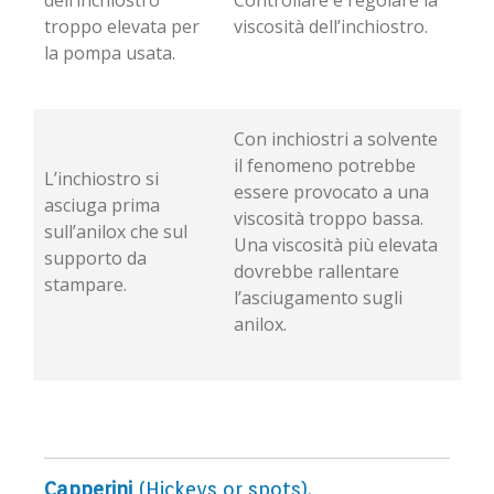
dell’inchiostro
Controllare e regolare la
troppo elevata per
viscosità dell’inchiostro.
la pompa usata.
Con inchiostri a solvente
il fenomeno potrebbe
L’inchiostro si
essere provocato a una
asciuga prima
viscosità troppo bassa.
sull’anilox che sul
Una viscosità più elevata
supporto da
dovrebbe rallentare
stampare.
l’asciugamento sugli
anilox.
Capperini
(Hickeys or spots).