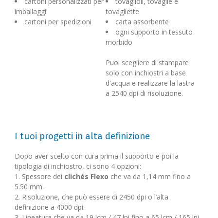
cartoni personalizzati per
tovaglioli, tovaglie e
imballaggi
tovagliette
cartoni per spedizioni
carta assorbente
ogni supporto in tessuto
morbido
Puoi scegliere di stampare
solo con inchiostri a base
d'acqua e realizzare la lastra
a 2540 dpi di risoluzione.
I tuoi progetti in alta definizione
Dopo aver scelto con cura prima il supporto e poi la
tipologia di inchiostro, ci sono 4 opzioni:
1. Spessore dei
clichés Flexo
che va da 1,14 mm fino a
5.50 mm.
2. Risoluzione, che può essere di 2450 dpi o l’alta
definizione a 4000 dpi.
3. Lineatura che va da 19 lcm / 47 lpi fino a 65 lcm / 165 lpi