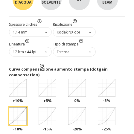
D'ACQUA
SOLVENTE
BEAM
help_outline
help_outline
Spessore clichés
Risoluzione
1.14 mm
Kodak NX dpi
help_outline
help_outline
Lineatura
Tipo di stampa
17 lcm / 44 lpi
Esterna
help_outline
Curva compensazione aumento stampa (dotgain
compensation)
+10%
+5%
0%
-5%
-10%
-15%
-20%
-25%