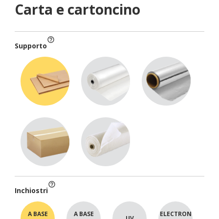
Carta e cartoncino
help_outline
Supporto
help_outline
Inchiostri
A BASE
A BASE
ELECTRON
UV