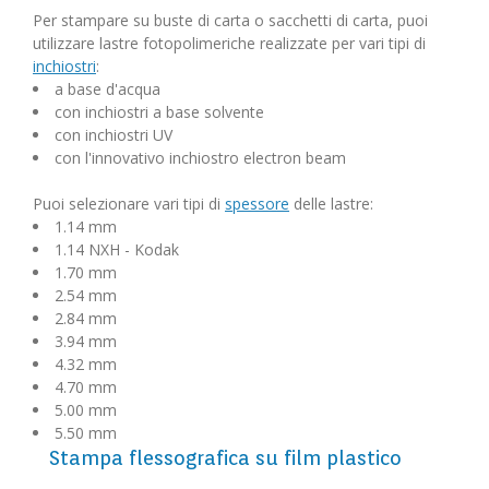
Per stampare su buste di carta o sacchetti di carta, puoi
utilizzare lastre fotopolimeriche realizzate per vari tipi di
inchiostri
:
a base d'acqua
con inchiostri a base solvente
con inchiostri UV
con l'innovativo inchiostro electron beam
Puoi selezionare vari tipi di
spessore
delle lastre:
1.14 mm
1.14 NXH - Kodak
1.70 mm
2.54 mm
2.84 mm
3.94 mm
4.32 mm
4.70 mm
5.00 mm
5.50 mm
Stampa flessografica su film plastico